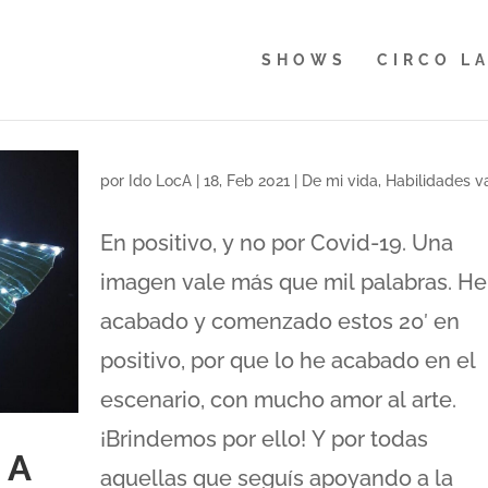
SHOWS
CIRCO L
por
Ido LocA
|
18, Feb 2021
|
De mi vida
,
Habilidades v
En positivo, y no por Covid-19. Una
imagen vale más que mil palabras. He
acabado y comenzado estos 20′ en
positivo, por que lo he acabado en el
escenario, con mucho amor al arte.
¡Brindemos por ello! Y por todas
NA
aquellas que seguís apoyando a la