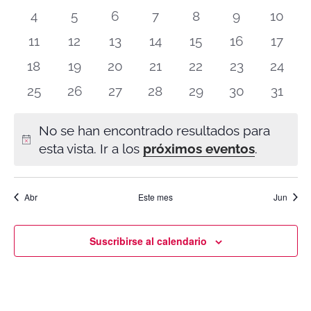
fecha.
eventos
eventos
eventos
eventos
eventos
eventos
event
DE
0
0
0
0
0
0
0
4
5
6
7
8
9
10
EVE
eventos
eventos
eventos
eventos
eventos
eventos
evento
0
0
0
0
0
0
0
11
12
13
14
15
16
17
eventos
eventos
eventos
eventos
eventos
eventos
event
0
0
0
0
0
0
0
18
19
20
21
22
23
24
eventos
eventos
eventos
eventos
eventos
eventos
evento
0
0
0
0
0
0
0
25
26
27
28
29
30
31
eventos
eventos
eventos
eventos
eventos
eventos
event
No se han encontrado resultados para
Aviso
esta vista. Ir a los
próximos eventos
.
Abr
Este mes
Jun
Suscribirse al calendario