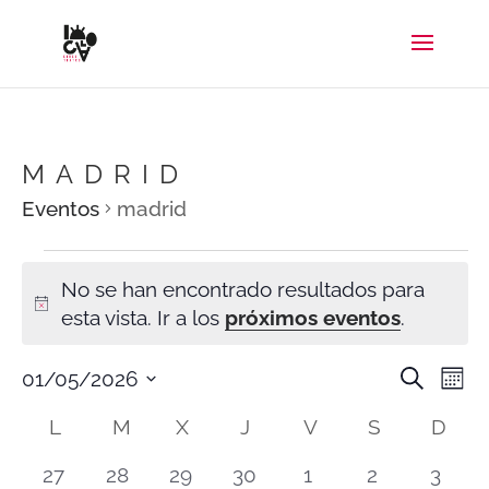
MADRID
Eventos
madrid
EVENTOS
No se han encontrado resultados para
Aviso
esta vista. Ir a los
próximos eventos
.
NAV
N
Buscar
01/05/2026
Mes
DE
D
Selecciona
CALENDARIO
L
LUNES
M
MARTES
X
MIÉRCOLES
J
JUEVES
V
VIERNES
S
SÁBADO
BÚS
D
DO
V
DE
la
Y
D
0
0
0
0
0
0
0
27
28
29
30
1
2
3
EVENTOS
VIST
E