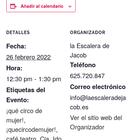
Añadir al calendario
DETALLES
ORGANIZADOR
la Escalera de
Fecha:
Jacob
26 febrero 2022
Teléfono
Hora:
625.720.847
12:30 pm - 1:30 pm
Correo electrónico
Etiquetas del
info@laescaleradeja
Evento:
cob.es
¡qué circo de
Ver el sitio web del
mujer!
,
Organizador
¡quecircodemujer!
,
café teatro
,
Cia. Ido