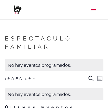
ESPECTÁCULO
FAMILIAR
No hay eventos programados.
NAV
N
Buscar
06/08/2026
Mes
DE
D
Selecciona
CALENDARIO
BÚS
V
DE
No hay eventos programados.
la
Y
D
EVENTOS
VIST
E
fecha.
DE
Últimos Eventos