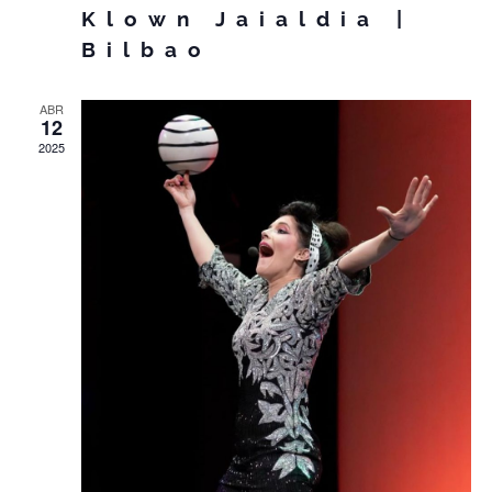
Klown Jaialdia |
Bilbao
ABR
12
2025