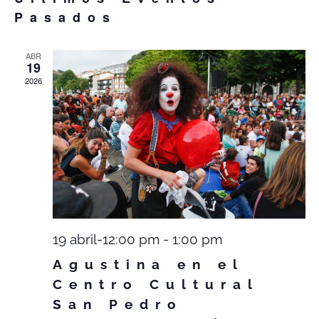
EVE
Pasados
ABR
19
2026
19 abril-12:00 pm
-
1:00 pm
Agustina en el
Centro Cultural
San Pedro