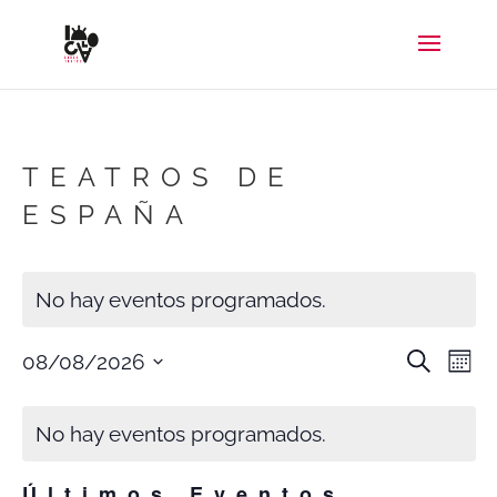
TEATROS DE
ESPAÑA
No hay eventos programados.
NAV
N
Buscar
08/08/2026
Mes
DE
D
Selecciona
CALENDARIO
BÚS
V
DE
No hay eventos programados.
la
Y
D
EVENTOS
VIST
E
fecha.
DE
Últimos Eventos