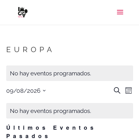
EUROPA
No hay eventos programados.
NAV
N
Buscar
09/08/2026
Mes
DE
D
Selecciona
CALENDARIO
BÚS
V
DE
No hay eventos programados.
la
Y
D
EVENTOS
VIST
E
fecha.
DE
Últimos Eventos
EVE
Pasados