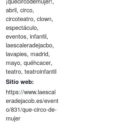
¡quecircodemujer!
,
abril
,
circo
,
circoteatro
,
clown
,
espectáculo
,
eventos
,
infantil
,
laescaleradejacbo
,
lavapies
,
madrid
,
mayo
,
quéhcacer
,
teatro
,
teatroinfantil
Sitio web:
https://www.laescal
eradejacob.es/event
o/831/que-circo-de-
mujer