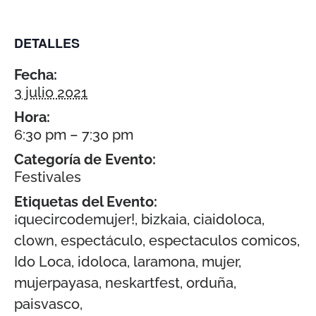
DETALLES
Fecha:
3 julio 2021
Hora:
6:30 pm – 7:30 pm
Categoría de Evento:
Festivales
Etiquetas del Evento:
¡quecircodemujer!
,
bizkaia
,
ciaidoloca
,
clown
,
espectáculo
,
espectaculos comicos
,
Ido Loca
,
idoloca
,
laramona
,
mujer
,
mujerpayasa
,
neskartfest
,
orduña
,
paisvasco
,