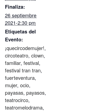
Finaliza:
26 septiembre
2021-2:30 pm
Etiquetas del
Evento:
¡quecircodemujer!
,
circoteatro
,
clown
,
familiar
,
festival
,
festival tran tran
,
fuerteventura
,
mujer
,
ocio
,
payasas
,
payasos
,
teatrocirco
,
teatromelodrama
,