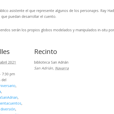
úblico asistente el que represente algunos de los personajes. Ray Had
 que puedan desarrollar el cuento.
endos serán los propios globos modelados y manipulados in-situ por e
lles
Recinto
 abril 2021
biblioteca San Adrián
San Adrián
,
Navarra
- 7:30 pm
 del
niversario
,
a
,
caSanAdrian
,
uentacuentos
,
,
diversión
,