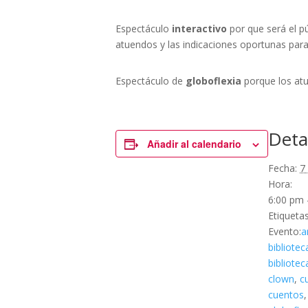
Espectáculo
interactivo
por que será el p
atuendos y las indicaciones oportunas para
Espectáculo de
globoflexia
porque los atu
Deta
Añadir al calendario
Fecha:
7
Hora:
6:00 pm 
Etiquetas
Evento:
a
bibliotec
bibliote
clown
,
c
cuentos