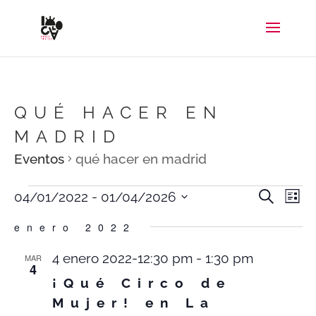
QUÉ HACER EN
MADRID
Eventos
qué hacer en madrid
EVENTOS
NAV
N
Buscar
04/01/2022
 - 
01/04/2026
Lista
DE
D
Selecciona
enero 2022
BÚS
V
la
Y
D
4 enero 2022-12:30 pm
-
1:30 pm
MAR
VIST
E
4
fecha.
DE
¡Qué Circo de
EVE
Mujer! en La